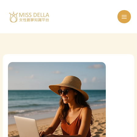
跳
至
主
要
內
容