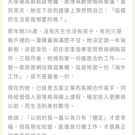
天穿著高跟鞋趕地鐵、處理無數簡報與會議。直
到某天，她在下班的捷運上突然問自己：「這樣
的生活是我想要的嗎？」
那年她38歲，沒有先生也沒有孩子，有的只是
帳戶裡的一筆積蓄與滿腔不甘。她決定請一年無
薪假，背起背包，前往峇里島學習冥想與網路寫
作。三個月後，她接到第一份遠距合約工作——
替一家旅遊網站撰寫專欄。這是她第一份「海外
工作」，卻不是最後一份。
現在的她，已經是五家企業的長期合作寫手，同
時經營個人部落格與線上課程，穩定收入更勝過
以前，而生活則美好數倍。
她說：「以前的我一直以為只有『穩定』才是幸
福，但我現在知道，能邊旅行邊工作，才是真正