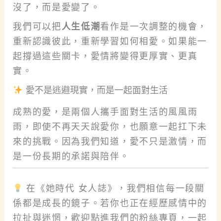
沒了，而是愛變了。
我們可以把
人生低潮
看作是一次調整的機會，
重新認識彼此，重新學習如何相愛。如果能一
起撐過這些關卡，愛情將變得更厚實、更真
實。
愛不是逃避現實，而是一起面對生活
成熟的愛，是兩個人攜手面對生活的風風雨
雨，即使不再天天說愛你，也願意一起扛下未
來的挑戰。因為我們知道，愛不只是激情，而
是一份長期的承諾與陪伴。
在《她時代 女人誌》，我們相信每一段關
係都是成長的鏡子。若你也正在經歷感情中的
拉扯與迷惘，歡迎點進我們的粉絲專頁，一起