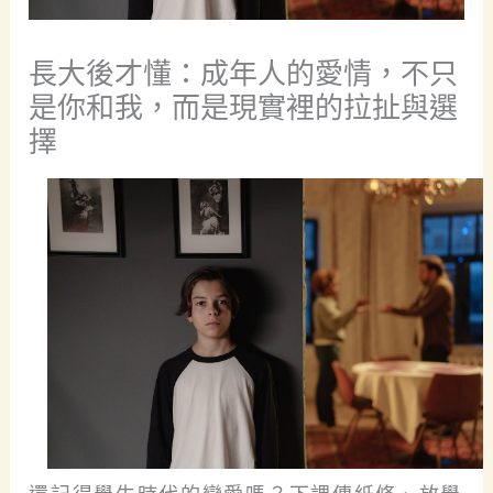
長大後才懂：成年人的愛情，不只
是你和我，而是現實裡的拉扯與選
擇