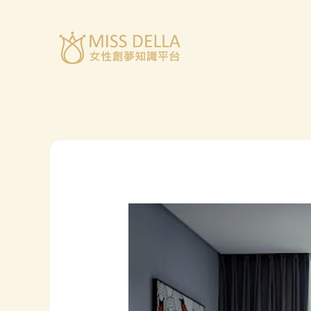
跳
至
主
要
內
容