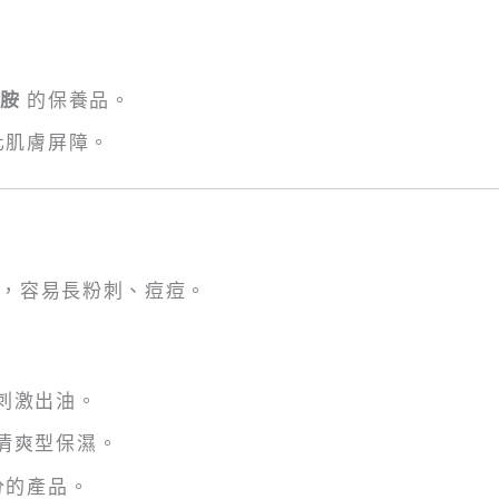
胺
的保養品。
化肌膚屏障。
，容易長粉刺、痘痘。
刺激出油。
清爽型保濕。
分的產品。