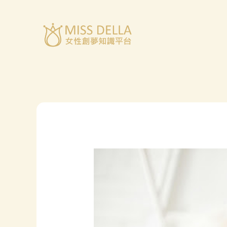
跳
至
主
要
內
容