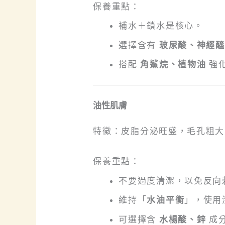
保養重點：
補水＋鎖水是核心。
選擇含有
玻尿酸、神經醯
搭配
角鯊烷、植物油
強
油性肌膚
特徵：皮脂分泌旺盛，毛孔粗大
保養重點：
不要過度清潔，以免反向
維持「
水油平衡
」，使用
可選擇含
水楊酸、鋅
成