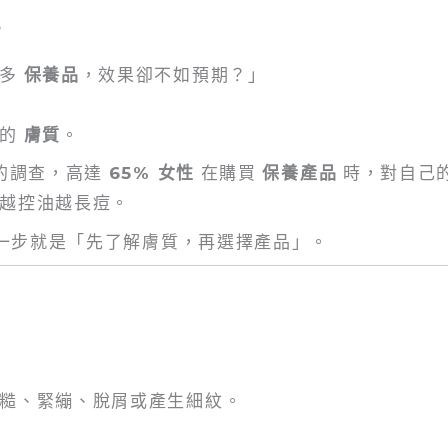
？
麼多
保養品
，效果卻不如預期？」
己的
膚質
。
年的調查，高達
65% 女性
在購買
保養產品
時，對自己
越控油越長痘。
一步就是「先了解膚質，再選擇產品」。
糙、緊繃、脫屑或產生細紋。