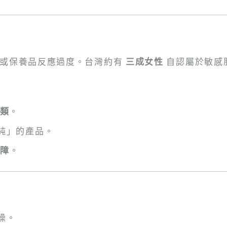
境或保養品反應過度。台灣約有
三成女性
自認屬於敏感
類
。
純」的產品。
障
。
燥。