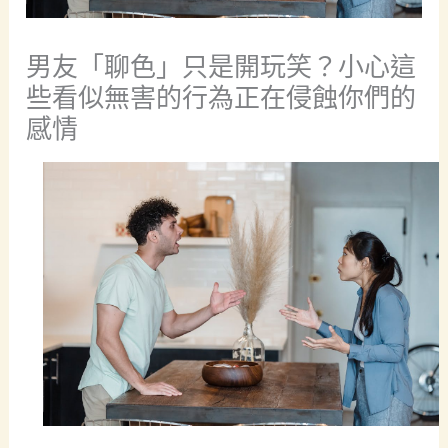
男友「聊色」只是開玩笑？小心這
些看似無害的行為正在侵蝕你們的
感情