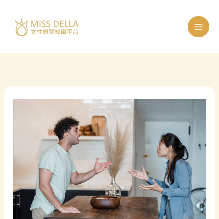
跳
至
主
要
內
容