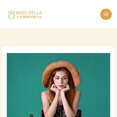
跳
至
主
要
內
容