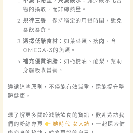
不減卡路里，只減碳水
：​
減少碳水化合
物的攝取，而非總熱量。
規律三餐
：​
保持穩定的用餐時間，避免
暴飲暴食。
選擇低醣食材
：​
如葉菜類、瘦肉、含
OMEGA-3的魚類。
補充優質油脂
：​
如橄欖油、酪梨，幫助
身體吸收營養。
遵循這些原則，不僅能有效減重，還能提升整
體健康。
想了解更多關於減醣飲食的資訊，歡迎造訪我
們的粉絲專頁
她時代 女人誌
，一起探索健
康瘦身的秘訣，成為更好的自己！