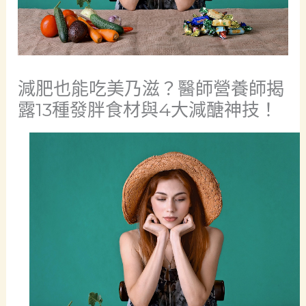
減肥也能吃美乃滋？醫師營養師揭
露13種發胖食材與4大減醣神技！