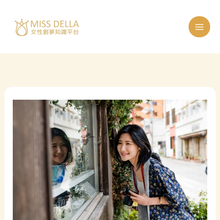
跳
至
主
要
內
容