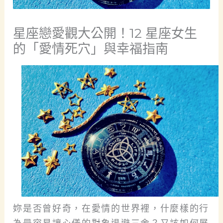
星座戀愛觀大公開！12 星座女生
的「愛情死穴」與幸福指南
妳是否曾好奇，在愛情的世界裡，什麼樣的行