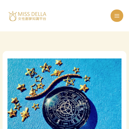
跳
至
主
要
內
容