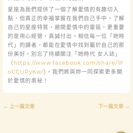
星座為我們提供了一個了解愛情的有趣切入
點，但真正的幸福掌握在我們自己手中。了解
自己的星座特質，避開愛情中的雷區，更重要
的是用心經營，真誠付出。相信每一位「她時
代」的讀者，都能在愛情中找到屬於自己的那
份美好。別忘了持續關注「她時代 女人誌」
（
https://www.facebook.com/share/1F
oCCUPyKw/
)，我們將與妳一同探索更多關
於愛情的奧秘！
←
上一篇文章
下一篇文章
→