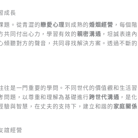
習成長
課題。從青澀的
戀愛心理
到成熟的
婚姻經營
，每個階
方共同付出心力，學習有效的
親密溝通
，坦誠表達內
心傾聽對方的聲音，共同尋找解決方案。透過不斷的
往往是一門重要的學問。不同世代的價值觀和生活習
考問題，以尊重和理解為基礎進行
跨世代溝通
，是化
經驗與智慧，在丈夫的支持下，建立和諧的
家庭關係
友誼經營