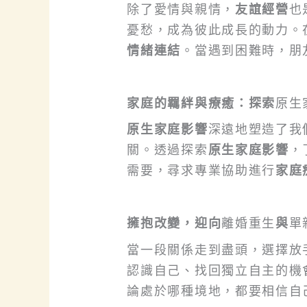
除了愛情與親情，
友誼經營
也
憂愁，成為彼此成長的動力。
情緒連結
。當遇到困難時，朋
家庭的羈絆與療癒：探索
原生
原生家庭影響
深遠地塑造了我
關。透過探索
原生家庭影響
，
需要，尋求專業協助進行
家庭
擁抱改變，迎向
離婚重生
與
單
當一段關係走到盡頭，選擇放
認識自己、找回獨立自主的機
論處於哪種境地，都要相信自