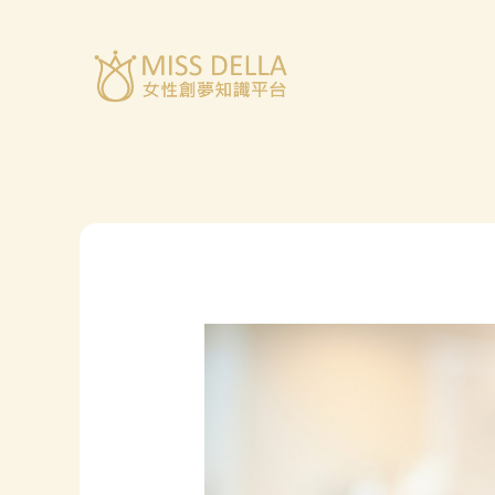
跳
至
主
要
內
容