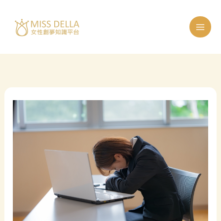
跳
至
主
要
內
容