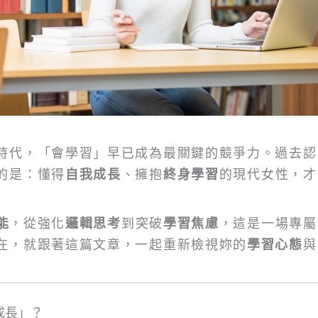
時代，「會學習」早已成為最關鍵的競爭力。過去認
的是：懂得
自我成長
、擁抱
終身學習
的現代女性，才
能
，從強化
邏輯思考
到突破
學習焦慮
，這是一場專屬
在，就跟著這篇文章，一起重新檢視妳的
學習心態
與
成長」？