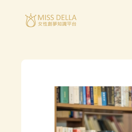
跳
至
主
要
內
容