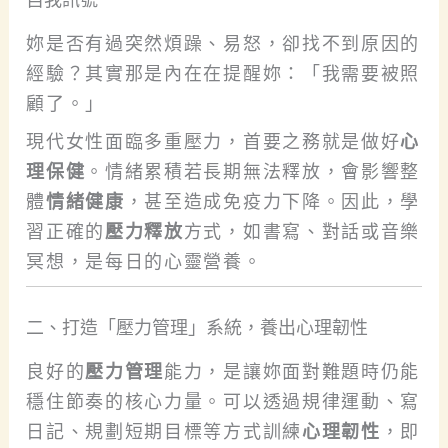
妳是否有過突然煩躁、易怒，卻找不到原因的
經驗？其實那是內在在提醒妳：「我需要被照
顧了。」
現代女性面臨多重壓力，首要之務就是做好
心
理保健
。情緒累積若長期無法釋放，會影響整
體
情緒健康
，甚至造成免疫力下降。因此，學
習正確的
壓力釋放
方式，如書寫、對話或音樂
冥想，是每日的心靈營養。
二、打造「壓力管理」系統，養出心理韌性
良好的
壓力管理
能力，是讓妳面對難題時仍能
穩住節奏的核心力量。可以透過規律運動、寫
日記、規劃短期目標等方式訓練
心理韌性
，即