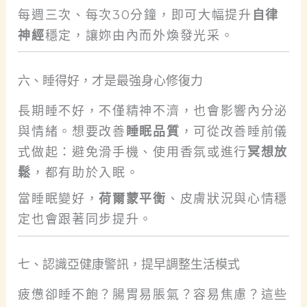
每週三次、每次30分鐘，即可大幅提升
自律
神經
穩定，讓妳由內而外煥發光采。
六、睡得好，才是最強身心修復力
長期睡不好，不僅精神不濟，也會影響內分泌
與情緒。想要改善
睡眠品質
，可從改善睡前儀
式做起：避免滑手機、使用香氛或進行
冥想放
鬆
，都有助於入眠。
當睡眠變好，
荷爾蒙平衡
、皮膚狀況與心情穩
定也會跟著同步提升。
七、認識亞健康警訊，提早調整生活模式
疲憊卻睡不飽？腸胃易脹氣？容易焦慮？這些