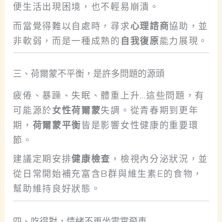
便生活出現困境，也不輕易崩潰。
而當覺得難以自處時，尋求
心理諮商
協助，並
非軟弱，而是一種成熟的
自我復原
能力展現。
三、荷爾蒙不平衡，是許多問題的源頭
疲倦、暴躁、失眠、體重上升…這些問題，有
可能源於
女性荷爾蒙
失調。從青春期到更年
期，
荷爾蒙平衡
皆是影響女性健康的重要環
節。
建議定期安排
健康檢查
，檢視內分泌狀況，並
從日常開始補充富含B群與維生素E的食物，
幫助維持良好狀態。
四、吃得對，情緒不再坐雲霄飛車