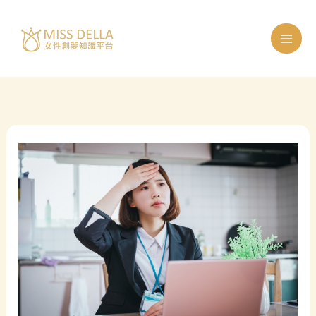
跳
至
主
要
內
容