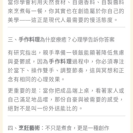
當你學會利用天然食材、自選香料、自製醬料
來烹煮每一餐，你其實也在創造屬於你自己的
美學——這正是現代人最需要的慢活態度。
三、
手作料理
為什麼療癒？心理學告訴你答案
有研究指出，親手準備一頓飯能顯著降低焦慮
與憂鬱感，因為
手作料理
過程中，你必須專注
於當下、操作雙手、調整節奏，這與冥想和正
念有相同的心理效果。
更重要的是：當你把成品端上桌，看著家人或
自己滿足地品嚐，那份自豪與被需要的感受，
絕對不是叫一份外送能比的。
四、
烹飪藝術
：不只是煮食，更是一種創作