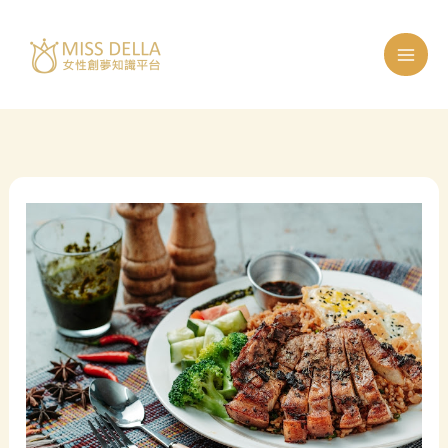
跳
至
主
要
內
容