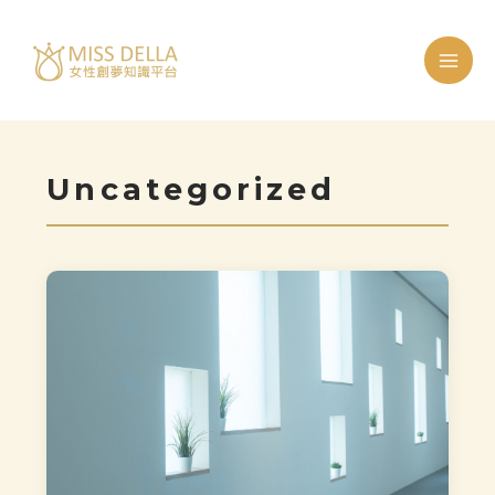
跳
至
主
要
內
Uncategorized
容