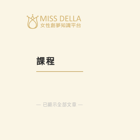
跳
至
主
要
內
容
課程
— 已顯示全部文章 —