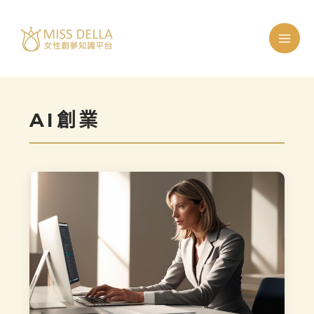
跳
至
主
要
內
AI創業
容