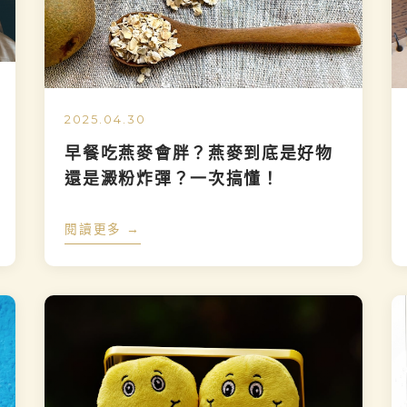
2025.04.30
早餐吃燕麥會胖？燕麥到底是好物
還是澱粉炸彈？一次搞懂！
閱讀更多 →