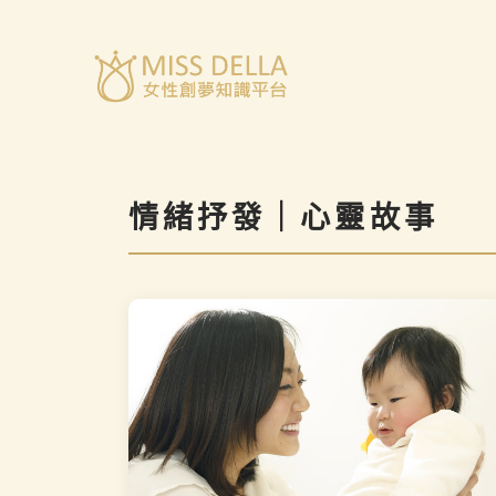
跳
至
主
要
內
容
情緒抒發｜心靈故事