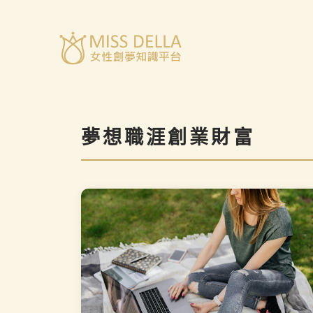
跳
至
主
要
內
容
夢想職涯創業財富